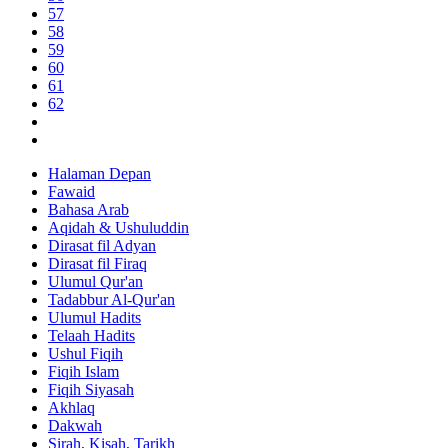
57
58
59
60
61
62
Halaman Depan
Fawaid
Bahasa Arab
Aqidah & Ushuluddin
Dirasat fil Adyan
Dirasat fil Firaq
Ulumul Qur'an
Tadabbur Al-Qur'an
Ulumul Hadits
Telaah Hadits
Ushul Fiqih
Fiqih Islam
Fiqih Siyasah
Akhlaq
Dakwah
Sirah, Kisah, Tarikh