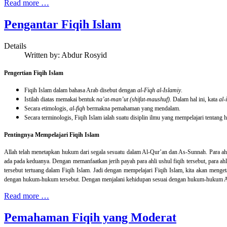
Read more …
Pengantar Fiqih Islam
Details
Written by:
Abdur Rosyid
Pengertian Fiqih Islam
Fiqih Islam dalam bahasa Arab disebut dengan
al-Fiqh al-Islamiy
.
Istilah diatas memakai bentuk
na’at-man’ut (shifat-maushuf)
. Dalam hal ini, kata
al-
Secara etimologis,
al-fiqh
bermakna pemahaman yang mendalam.
Secara terminologis, Fiqih Islam ialah suatu disiplin ilmu yang mempelajari tentang h
Pentingnya Mempelajari Fiqih Islam
Allah telah menetapkan hukum dari segala sesuatu dalam Al-Qur’an dan As-Sunnah. Para a
ada pada keduanya. Dengan memanfaatkan jerih payah para ahli ushul fiqih tersebut, para ah
tersebut tertuang dalam Fiqih Islam. Jadi dengan mempelajari Fiqih Islam, kita akan menget
dengan hukum-hukum tersebut. Dengan menjalani kehidupan sesuai dengan hukum-hukum Allah 
Read more …
Pemahaman Fiqih yang Moderat