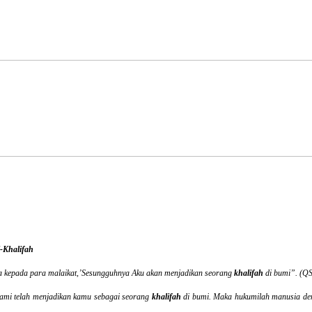
-Khalifah
a kepada para malaikat,’Sesungguhnya Aku akan menjadikan seorang
khalifah
di bumi”. (QS
mi telah menjadikan kamu sebagai seorang
khalifah
di bumi. Maka hukumilah manusia den