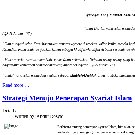
Ayat-ayat Yang Memuat Kata
Al
“Dan Dia-lah yang telah menjadi
(QS Al-An’am: 165)
“Dan sungguh telah Kami hancurkan generasi-generasi sebelum kalian ketika mereka berl
Kemudian Kami telah menjadikan kalian sebagai
khalifah-khalifah
di bumi sesudah merek
“Maka mereka mendustakan Nuh, maka Kami selamatkan Nuh dan orang-orang yang ber
bagaimana kesudahan orang-orang yang diberi peringatan”. (QS Yunus: 73)
“Dialah yang telah menjadikan kalian sebagai
khalifah-khalifah
di bumi. Maka barangsiapa
Read more …
Strategi Menuju Penerapan Syariat Islam
Details
Written by:
Abdur Rosyid
Berbicara tentang penerapan syariat Islam, kita akan 
mulai dari yang menginginkan penerapan itu sekarang j