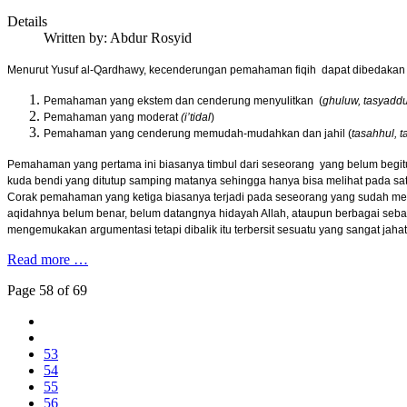
Details
Written by:
Abdur Rosyid
Menurut Yusuf al-Qardhawy, kecenderungan pemahaman fiqih dapat dibedakan m
Pemahaman yang ekstem dan cenderung menyulitkan (
ghuluw, tasyadd
Pemahaman yang moderat
(i’tidal
)
Pemahaman yang cenderung memudah-mudahkan dan jahil (
tasahhul, 
Pemahaman yang pertama ini biasanya timbul dari seseorang yang belum begit
kuda bendi yang ditutup samping matanya sehingga hanya bisa melihat pada satu
Corak pemahaman yang ketiga biasanya terjadi pada seseorang yang sudah memp
aqidahnya belum benar, belum datangnya hidayah Allah, ataupun berbagai seba
mengemukakan argumentasi tetapi dibalik itu terbersit sesuatu yang sangat jahat
Read more …
Page 58 of 69
53
54
55
56