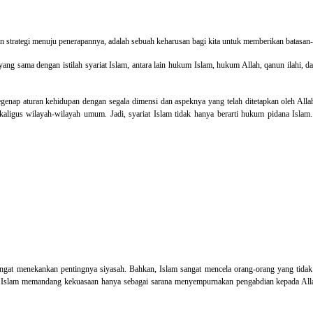
n strategi menuju penerapannya, adalah sebuah keharusan bagi kita untuk memberikan batasan-bat
 yang sama dengan istilah syariat Islam, antara lain hukum Islam, hukum Allah, qanun ilahi,
 segenap aturan kehidupan dengan segala dimensi dan aspeknya yang telah ditetapkan oleh All
ekaligus wilayah-wilayah umum. Jadi, syariat Islam tidak hanya berarti hukum pidana Islam.
ngat menekankan pentingnya siyasah. Bahkan, Islam sangat mencela orang-orang yang tidak
ya Islam memandang kekuasaan hanya sebagai sarana menyempurnakan pengabdian kepada Allah