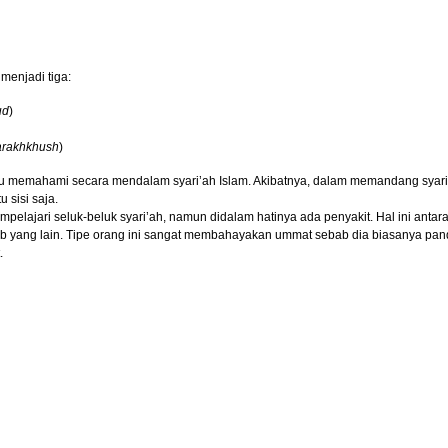
enjadi tiga:
ud
)
tarakhkhush
)
u memahami secara mendalam syari’ah Islam. Akibatnya, dalam memandang syari’
 sisi saja.
elajari seluk-beluk syari’ah, namun didalam hatinya ada penyakit. Hal ini anta
b yang lain. Tipe orang ini sangat membahayakan ummat sebab dia biasanya pan
.