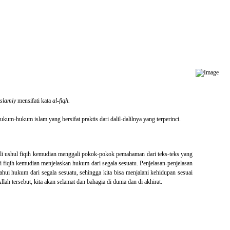
islamiy
mensifati kata
al-fiqh.
ukum-hukum islam yang bersifat praktis dari dalil-dalilnya yang terperinci.
hli ushul fiqih kemudian menggali pokok-pokok pemahaman dari teks-teks yang
li fiqih kemudian menjelaskan hukum dari segala sesuatu. Penjelasan-penjelasan
ahui hukum dari segala sesuatu, sehingga kita bisa menjalani kehidupan sesuai
tersebut, kita akan selamat dan bahagia di dunia dan di akhirat.