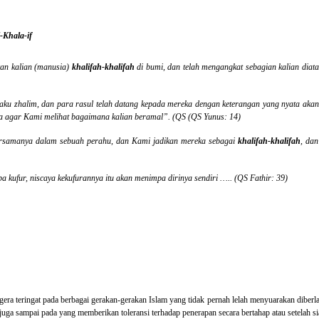
-Khala-if
kan kalian (manusia)
khalifah-khalifah
di bumi, dan telah mengangkat sebagian kalian diata
aku zhalim, dan para rasul telah datang kepada mereka dengan keterangan yang nyata aka
a agar Kami melihat bagaimana kalian beramal”. (QS (QS Yunus: 14)
samanya dalam sebuah perahu, dan Kami jadikan mereka sebagai
khalifah-khalifah
, da
 kufur, niscaya kekufurannya itu akan menimpa dirinya sendiri ….. (QS Fathir: 39)
segera teringat pada berbagai gerakan-gerakan Islam yang tidak pernah lelah menyuarakan diber
uga sampai pada yang memberikan toleransi terhadap penerapan secara bertahap atau setelah si