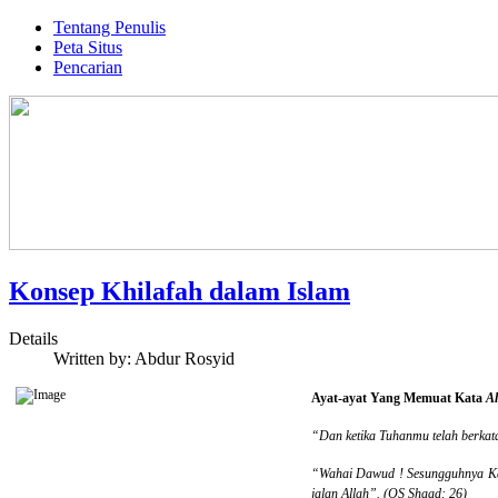
Tentang Penulis
Peta Situs
Pencarian
Konsep Khilafah dalam Islam
Details
Written by:
Abdur Rosyid
Ayat-ayat Yang Memuat Kata
Al
“Dan ketika Tuhanmu telah berkat
“Wahai Dawud ! Sesungguhnya Ka
jalan Allah”. (QS Shaad: 26)