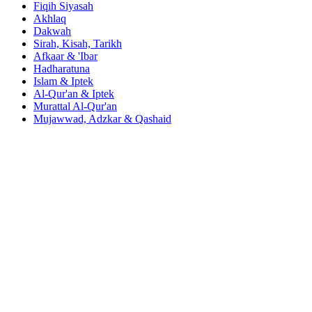
Fiqih Siyasah
Akhlaq
Dakwah
Sirah, Kisah, Tarikh
Afkaar & 'Ibar
Hadharatuna
Islam & Iptek
Al-Qur'an & Iptek
Murattal Al-Qur'an
Mujawwad, Adzkar & Qashaid