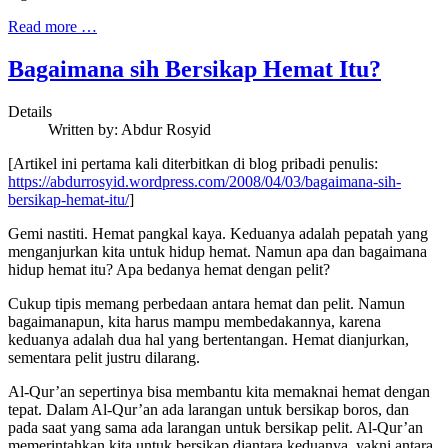
Read more …
Bagaimana sih Bersikap Hemat Itu?
Details
Written by:
Abdur Rosyid
[Artikel ini pertama kali diterbitkan di blog pribadi penulis:
https://abdurrosyid.wordpress.com/2008/04/03/bagaimana-sih-
bersikap-hemat-itu/
]
Gemi nastiti. Hemat pangkal kaya. Keduanya adalah pepatah yang
menganjurkan kita untuk hidup hemat. Namun apa dan bagaimana
hidup hemat itu? Apa bedanya hemat dengan pelit?
Cukup tipis memang perbedaan antara hemat dan pelit. Namun
bagaimanapun, kita harus mampu membedakannya, karena
keduanya adalah dua hal yang bertentangan. Hemat dianjurkan,
sementara pelit justru dilarang.
Al-Qur’an sepertinya bisa membantu kita memaknai hemat dengan
tepat. Dalam Al-Qur’an ada larangan untuk bersikap boros, dan
pada saat yang sama ada larangan untuk bersikap pelit. Al-Qur’an
memerintahkan kita untuk bersikap diantara keduanya, yakni antara