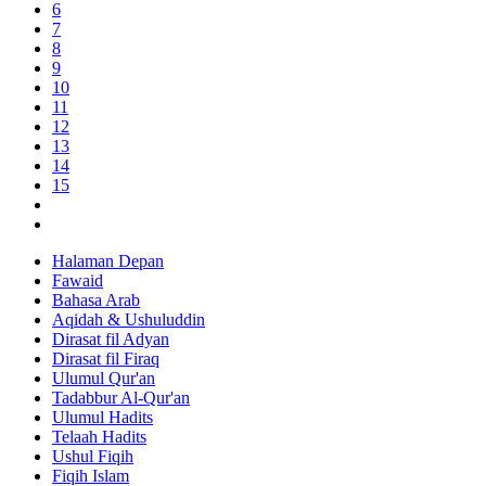
6
7
8
9
10
11
12
13
14
15
Halaman Depan
Fawaid
Bahasa Arab
Aqidah & Ushuluddin
Dirasat fil Adyan
Dirasat fil Firaq
Ulumul Qur'an
Tadabbur Al-Qur'an
Ulumul Hadits
Telaah Hadits
Ushul Fiqih
Fiqih Islam