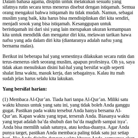
Dalam bahasa agama, disiplin untuk melakukan sesuatu yang
sifatnya rutin secara terus menerus disebut dengan istiqamah. Semua
orang mengakui bahwa istiqamah itu tidak mudah. Namun, sebagai
muslim yang baik, kita harus bisa mendisiplinkan diri kita sendiri,
menjadi sosok yang bisa istiqamah. Kesanggupan untuk
beristiqamah ini dari sisi yang lain merupakan ukuran kemampuan
kita untuk mendidik dan mengatur diri kita, melawan tarikan hawa
nafsu yang ada dalam diri kita (diantaranya adalah nafsu yang
bernama malas).
Berikut ini beberapa hal yang semestinya dilakukan secara rutin dan
terus-menerus oleh seorang muslim, apapun profesinya. Oh ya, saya
tidak akan menuliskan disini hal-hal yang bersifat wajib seperti
shalat lima waktu, masuk kerja, dan sebagainya. Kalau itu mah
sudah jelas harus selalu kita lakukan.
Yang bersifat harian:
(1) Membaca Al-Qur’an. Tiada hari tanpa Al-Qur’an. Miliki satu
waktu khusus untuk yang satu ini, yang tidak boleh Anda ganggu
gugat. Pastikan pada waktu tersebut Anda hanya bersama Al-
Qur’an. Kapan waktu yang tepat, terserah Anda. Biasanya waktu
yang tepat adalah ba’da shubuh dan ba’da maghrib sampai isya’.
Anda bisa memilih salah satunya, atau kedua-duanya. Agar Anda
punya target, pastikan Anda membaca paling tidak satu juz setiap