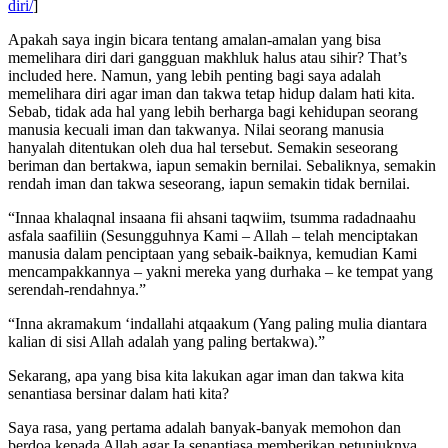
diri/
]
Apakah saya ingin bicara tentang amalan-amalan yang bisa
memelihara diri dari gangguan makhluk halus atau sihir? That’s
included here. Namun, yang lebih penting bagi saya adalah
memelihara diri agar iman dan takwa tetap hidup dalam hati kita.
Sebab, tidak ada hal yang lebih berharga bagi kehidupan seorang
manusia kecuali iman dan takwanya. Nilai seorang manusia
hanyalah ditentukan oleh dua hal tersebut. Semakin seseorang
beriman dan bertakwa, iapun semakin bernilai. Sebaliknya, semakin
rendah iman dan takwa seseorang, iapun semakin tidak bernilai.
“Innaa khalaqnal insaana fii ahsani taqwiim, tsumma radadnaahu
asfala saafiliin (Sesungguhnya Kami – Allah – telah menciptakan
manusia dalam penciptaan yang sebaik-baiknya, kemudian Kami
mencampakkannya – yakni mereka yang durhaka – ke tempat yang
serendah-rendahnya.”
“Inna akramakum ‘indallahi atqaakum (Yang paling mulia diantara
kalian di sisi Allah adalah yang paling bertakwa).”
Sekarang, apa yang bisa kita lakukan agar iman dan takwa kita
senantiasa bersinar dalam hati kita?
Saya rasa, yang pertama adalah banyak-banyak memohon dan
berdoa kepada Allah agar Ia senantiasa memberikan petunjuknya