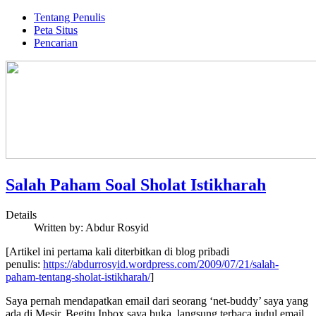
Tentang Penulis
Peta Situs
Pencarian
Salah Paham Soal Sholat Istikharah
Details
Written by:
Abdur Rosyid
[Artikel ini pertama kali diterbitkan di blog pribadi
penulis:
https://abdurrosyid.wordpress.com/2009/07/21/salah-
paham-tentang-sholat-istikharah/
]
Saya pernah mendapatkan email dari seorang ‘net-buddy’ saya yang
ada di Mesir. Begitu Inbox saya buka, langsung terbaca judul email