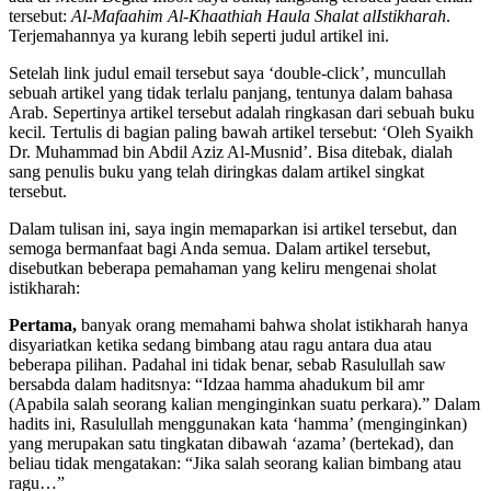
tersebut:
Al-Mafaahim Al-Khaathiah Haula Shalat alIstikharah
.
Terjemahannya ya kurang lebih seperti judul artikel ini.
Setelah link judul email tersebut saya ‘double-click’, muncullah
sebuah artikel yang tidak terlalu panjang, tentunya dalam bahasa
Arab. Sepertinya artikel tersebut adalah ringkasan dari sebuah buku
kecil. Tertulis di bagian paling bawah artikel tersebut: ‘Oleh Syaikh
Dr. Muhammad bin Abdil Aziz Al-Musnid’. Bisa ditebak, dialah
sang penulis buku yang telah diringkas dalam artikel singkat
tersebut.
Dalam tulisan ini, saya ingin memaparkan isi artikel tersebut, dan
semoga bermanfaat bagi Anda semua. Dalam artikel tersebut,
disebutkan beberapa pemahaman yang keliru mengenai sholat
istikharah:
Pertama,
banyak orang memahami bahwa sholat istikharah hanya
disyariatkan ketika sedang bimbang atau ragu antara dua atau
beberapa pilihan. Padahal ini tidak benar, sebab Rasulullah saw
bersabda dalam haditsnya: “Idzaa hamma ahadukum bil amr
(Apabila salah seorang kalian menginginkan suatu perkara).” Dalam
hadits ini, Rasulullah menggunakan kata ‘hamma’ (menginginkan)
yang merupakan satu tingkatan dibawah ‘azama’ (bertekad), dan
beliau tidak mengatakan: “Jika salah seorang kalian bimbang atau
ragu…”