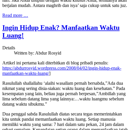
hari. Jika Anda disiplin dengan waktu khusus Anda, semuanya akan
berjalan mudah. Antara maghrib dan isya’ saja cukup untuk satu juz.
Read more …
Ingin Hidup Enak? Manfaatkan Waktu
Luang!
Details
Written by:
Abdur Rosyid
Artikel ini pertama kali diterbitkan di blog pribadi penulis:
https://abdurrosyid.wordpress.com/2008/04/02/ingin-hidup-enak-
manfaatkan-waktu-luang/
]
Rasulullah shallallahu ‘alaihi wasallam pernah bersabda,”Ada dua
nikmat yang sering disia-siakan: waktu luang dan kesehatan.” Pada
kesempatan yang lain, beliau juga pernah berpesan,”Ambillah yang
lima sebelum datang lima yang lainnya:…waktu luangmu sebelum
datang waktu sibukmu.”
Dua penggal sabda Rasulullah diatas secara tegas memerintahkan
kita untuk pandai memanfaatkan waktu luang. Setiap manusia
memiliki waktu yang sama: 7 hari dalam satu pekan, 24 jam dalam
sehari semalam. Kepandaian setiap orang dalam memanfaatkan jatah