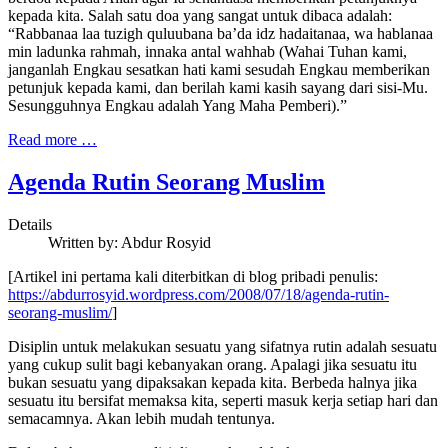
kepada kita. Salah satu doa yang sangat untuk dibaca adalah:
“Rabbanaa laa tuzigh quluubana ba’da idz hadaitanaa, wa hablanaa
min ladunka rahmah, innaka antal wahhab (Wahai Tuhan kami,
janganlah Engkau sesatkan hati kami sesudah Engkau memberikan
petunjuk kepada kami, dan berilah kami kasih sayang dari sisi-Mu.
Sesungguhnya Engkau adalah Yang Maha Pemberi).”
Read more …
Agenda Rutin Seorang Muslim
Details
Written by:
Abdur Rosyid
[Artikel ini pertama kali diterbitkan di blog pribadi penulis:
https://abdurrosyid.wordpress.com/2008/07/18/agenda-rutin-
seorang-muslim/
]
Disiplin untuk melakukan sesuatu yang sifatnya rutin adalah sesuatu
yang cukup sulit bagi kebanyakan orang. Apalagi jika sesuatu itu
bukan sesuatu yang dipaksakan kepada kita. Berbeda halnya jika
sesuatu itu bersifat memaksa kita, seperti masuk kerja setiap hari dan
semacamnya. Akan lebih mudah tentunya.